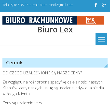
Skip
Tel: (15) 846-35-97, e-mail: biurolexnd@gmail.com
to
content
Biuro Lex
Cennik
OD CZEGO UZALEŻNIONE SĄ NASZE CENY?
Ze względu na różnorodną specyfikę działalności naszych
Klientów, ceny naszych usług są ustalane indywidualnie dla
każdego Klienta.
Ceny są uzależnione od: